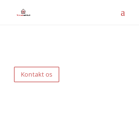
Milesight videoovervågning
test.
Kontakt os
Tryghedsteknik.dk
+45 50 10 38 62