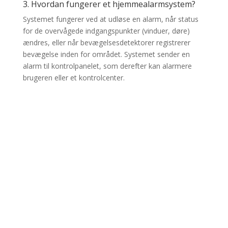
3. Hvordan fungerer et hjemmealarmsystem?
Systemet fungerer ved at udløse en alarm, når status
for de overvågede indgangspunkter (vinduer, døre)
ændres, eller når bevægelsesdetektorer registrerer
bevægelse inden for området. Systemet sender en
alarm til kontrolpanelet, som derefter kan alarmere
brugeren eller et kontrolcenter.
Vi køre ud fra Trekantsområdet.
7100 Vejle.
Ring os op
+45 50 10 38 62